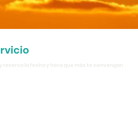
rvicio
 y reserva la fecha y hora que más te convengan