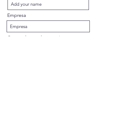
Empresa
Comprobante de pago
Subir archivo
Subir archivo compatible (máximo 15 MB)
Enviar