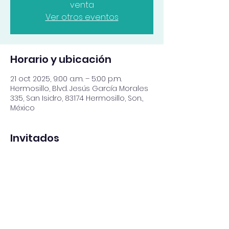
venta
Ver otros eventos
Horario y ubicación
21 oct 2025, 9:00 a.m. – 5:00 p.m.
Hermosillo, Blvd. Jesús García Morales
335, San Isidro, 83174 Hermosillo, Son.,
México
Invitados
+49 otros invitados
Compartir este evento