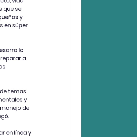
cto, vida 
s que se 
queñas y 
 en súper 
esarrollo 
reparar a 
as 
 de temas 
mentales y 
 manejo de 
egó.
r en línea y 