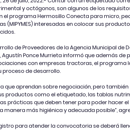
 26 de julio, 2022.- Contar con un etiquetado corre
rimental y octógonos, son algunos de los requisito
n el programa Hermosillo Conecta para micro, pe
 (MIPYMES) interesadas en colocar sus productos
cidos.
arrollo de Proveedores de la Agencia Municipal de D
 Agustín Ponce Murrieta informó que además de p
ciaciones con empresas tractoras, el programa l
proceso de desarrollo.
ara que aprendan sobre negociación, pero también
s productos como el etiquetado, las tablas nutri
s prácticas que deben tener para poder hacer el
la manera más higiénica y adecuada posible”, agr
gistro para atender la convocatoria se deberá llena