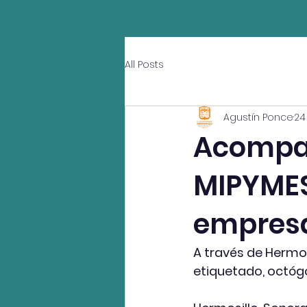
All Posts
Agustín Ponce
24
Acompa
MIPYMES
empresa
A través de Hermos
etiquetado, octógo