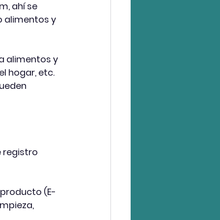
om
, ahí se 
 alimentos y 
a alimentos y 
l hogar, etc. 
pueden 
 registro 
 producto (E-
impieza, 