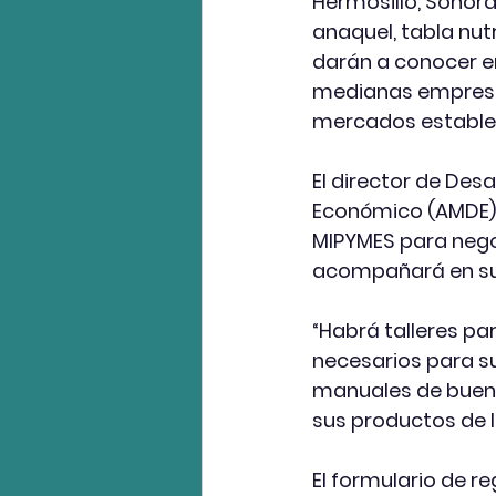
Hermosillo, Sonora;
anaquel, tabla nut
darán a conocer e
medianas empresas
mercados estable
El director de Des
Económico (AMDE),
MIPYMES para nego
acompañará en su 
“Habrá talleres p
necesarios para su
manuales de buena
sus productos de 
El formulario de re