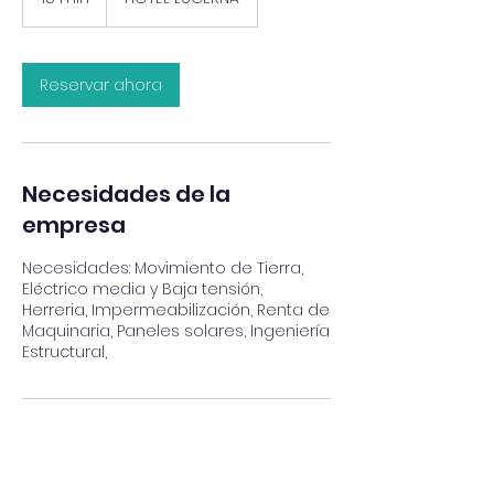
5
m
i
Reservar ahora
n
Necesidades de la
empresa
Necesidades: Movimiento de Tierra,
Eléctrico media y Baja tensión,
Herreria, Impermeabilización, Renta de
Maquinaria, Paneles solares, Ingeniería
Estructural,
LUGAR DEL ENCUENTRO DE
NEGOCIOS