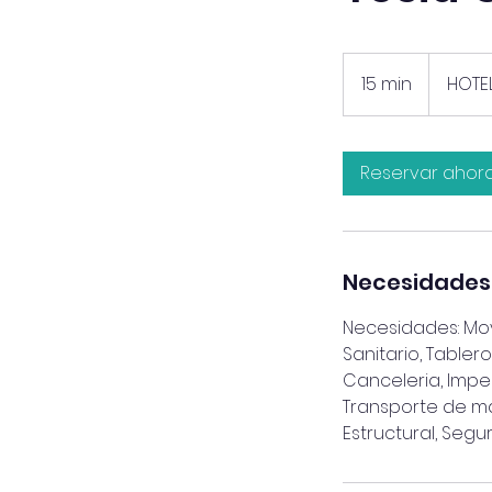
15 min
1
HOTE
5
m
Reservar ahor
i
n
Necesidades
Necesidades: Movi
Sanitario, Tablero
Canceleria, Impe
Transporte de mat
Estructural, Segur