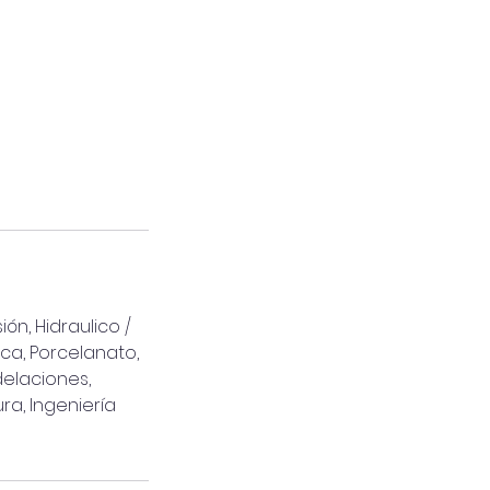
ón, Hidraulico /
mica, Porcelanato,
delaciones,
ra, Ingeniería