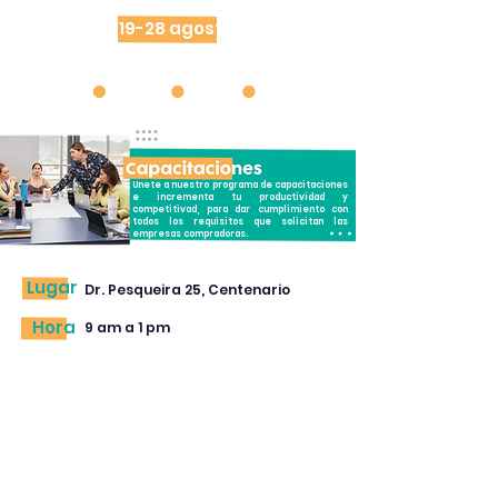
a
Negocios
19-28 agosto
Capacitaciones
Unete a nuestro programa de capacitaciones
e incrementa tu productividad y
competitivad, para dar cumplimiento con
todos los requisitos que solicitan las
empresas compradoras.
Lugar
Dr. Pesqueira 25, Centenario
Hora
9 am a 1 pm
Lunes
Vida anaquel y dictamen de
19 agosto
cumplimiento.
¿ Cómo promocionar
Martes
eficientemente tu producto o
20 agosto
servicio?