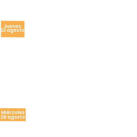
Miércoles
Ventas para pequeñas y
21 agosto
medianas empresas
Jueves
Factoraje financiero y
22 agosto
cadenas productivas
Viernes
Cadenas de valor
23 agosto
Lunes
Taller de buenas prácticas en
26 agosto
la elaboración de alimentos.
Martes
Etiquetado conforme a la
27 agosto
norma en México y E.U.A.
Compartiendo experiencias,
Miércoles
28 agosto
"Casos de éxito".