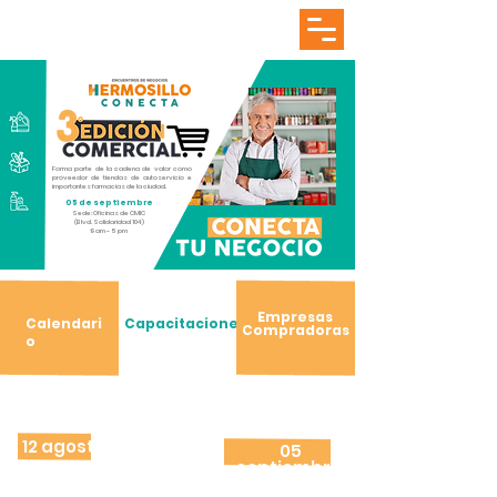
Forma parte de la cadena de valor como
proveedor de tiendas de autoservicio e
importantes farmacias de la ciudad.
05 de septiembre
Sede: Oficinas de CMIC
(Blvd. Solidaridad 104)
9 am - 5 pm
Empresas
Calendari
Capacitaciones
Compradoras
o
12 agosto
05
septiembre
Convocatori
Encuentro de